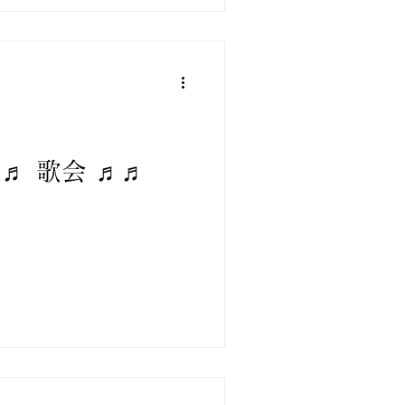
♬ 歌会 ♬♬