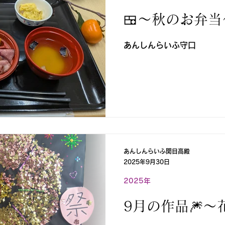
🍱～秋のお弁当
あんしんらいふ守口
あんしんらいふ関目高殿
2025年9月30日
2025年
9月の作品🎆～花