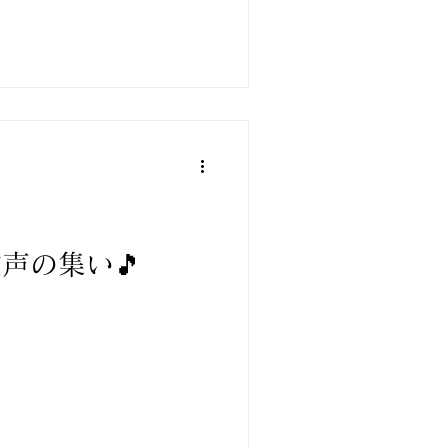
歌声の集い🎵