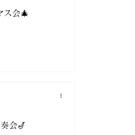
マス会🎄
奏会🎷