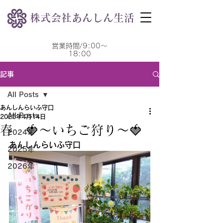
株式会社あんしん生活
営業時間/9:00～
18:00
記事
All Posts
あんしんらいふ守口
All Posts
2025年4月14日
春 🍓～いちご狩り～🍓
2024年
あんしんらいふ守口
2025年
2026年